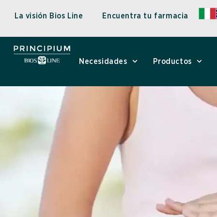
Ir
La visión Bios Line
Encuentra tu farmacia
al
contenido
Enzimas:
para
Necesidades
Productos
qué
sirven
y
su
papel
en
la
digestión