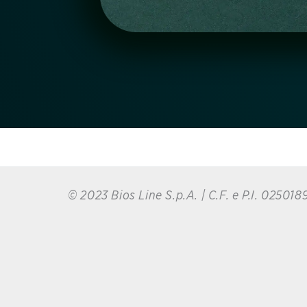
© 2023 Bios Line S.p.A. | C.F. e P.I. 0250