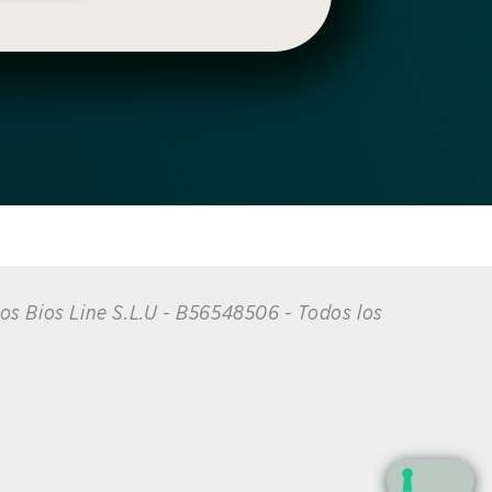
ios Bios Line S.L.U - B56548506 - Todos los