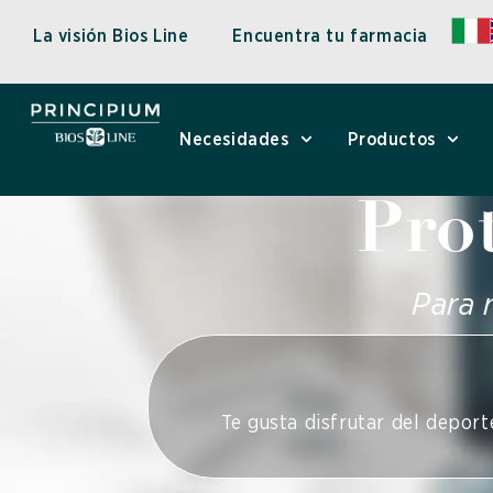
Ir
La visión Bios Line
Encuentra tu farmacia
al
contenido
Necesidades
Productos
Pro
Para 
Te gusta disfrutar del deporte