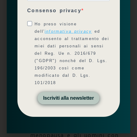
questa carenza sono:
Consenso privacy
Ho preso visione
dell'
informativa privacy
ed
l’
osteopenia
, quando le ossa
acconsento al trattamento dei
sono più deboli del normale,
miei dati personali ai sensi
del Reg. Ue n. 2016/679
ma non abbastanza da
("GDPR") nonché del D. Lgs.
rompersi facilmente
196/2003 così come
l’
osteoporosi
, quando le
modificato dal D. Lgs.
101/2018
ossa diventano così fragili
da esporsi più facilmente a
Iscriviti alla newsletter
fratture (anche dopo lievi
traumi). Ne soffrono
soprattutto le donne in
menopausa e gli uomini con