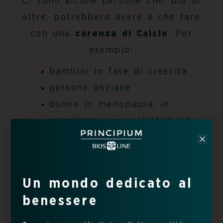
Ci sono alcune persone che, più di
altre, potrebbero avere a che fare
con una
carenza di Calcio
. Per
esempio:
bambini in fase di crescita
persone anziane
donne in menopausa, in
gravidanza o in allattamento
persone vegane o intolleranti
ai latticini
Un mondo dedicato al
benessere