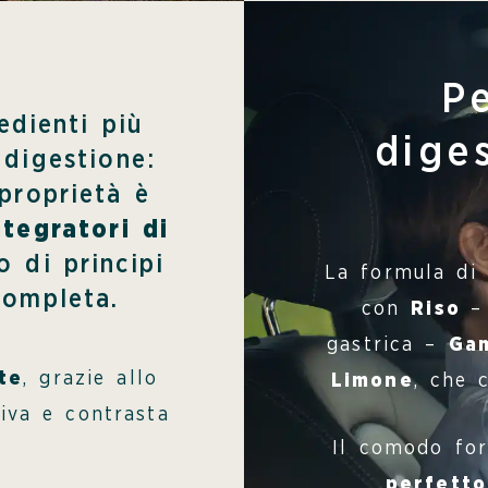
Pe
edienti più
dige
 digestione:
 proprietà è
ntegratori di
o di principi
La formula di 
completa.
con
Riso
–
gastrica –
Ga
te
, grazie allo
Limone
, che 
tiva e contrasta
Il comodo for
perfetto