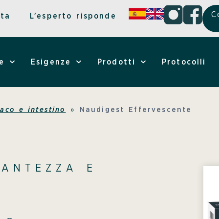
C
ita
L’esperto risponde
e
Esigenze
Prodotti
Protocolli
aco e intestino
»
Naudigest Effervescente
SANTEZZA E