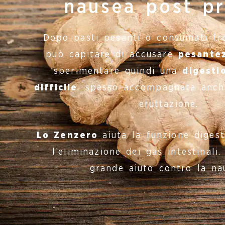
nausea post p
Dopo pasti pesanti o consumati fr
può capitare di accusare
pesante
sperimentare quindi una
digesti
difficile
, spesso accompagnata anch
eruttazione.
Lo Zenzero
aiuta la funzione digest
l’eliminazione dei gas intestinali.
grande aiuto contro la na