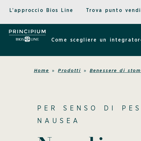
Vai
L’approccio Bios Line
Trova punto vend
al
contenuto
Come scegliere un integrator
Home
»
Prodotti
»
Benessere di stom
PER SENSO DI PE
NAUSEA