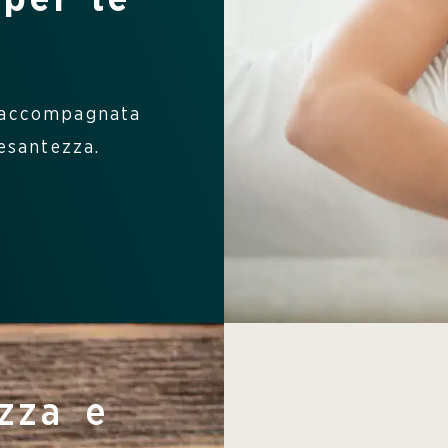
e accompagnata
esantezza.
zza e