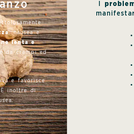
ranzo
I
problem
manifesta
ettolosamente
zza
, nausea e
one lenta e
e da crampi ed
iva e favorisce
 È inoltre di
usea.