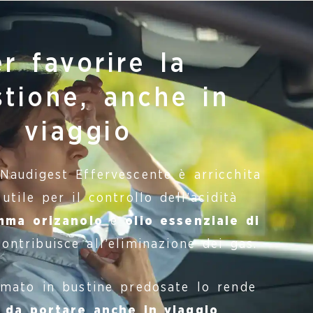
r favorire la
stione, anche in
viaggio
Naudigest Effervescente è arricchita
 utile per il controllo dell’acidità
mma orizanolo
e
olio essenziale di
contribuisce all’eliminazione dei gas.
mato in bustine predosate lo rende
 da portare anche in viaggio
.