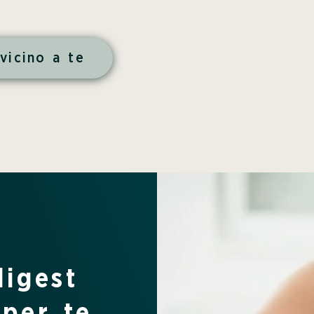
vicino a te
igest
 per te