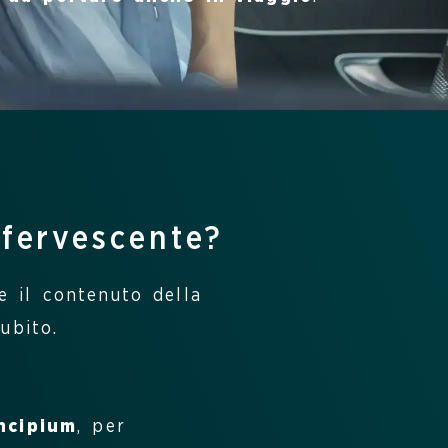
fervescente?
re il contenuto della
ubito.
incipium
, per