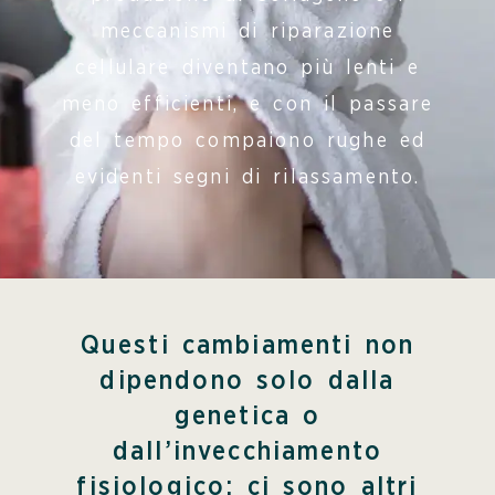
meccanismi di riparazione
cellulare diventano più lenti e
meno efficienti, e con il passare
del tempo compaiono rughe ed
evidenti segni di rilassamento.
Questi cambiamenti non
dipendono solo dalla
genetica o
dall’invecchiamento
fisiologico: ci sono altri