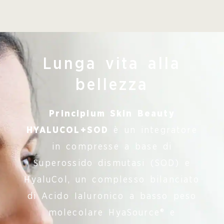
Lunga vita alla
bellezza
Principium Skin Beauty
HYALUCOL+SOD
è un integratore
in compresse a base di
Superossido dismutasi (SOD) e
HyaluCol, un complesso bilanciato
di Acido Ialuronico a basso peso
molecolare HyaSource® e