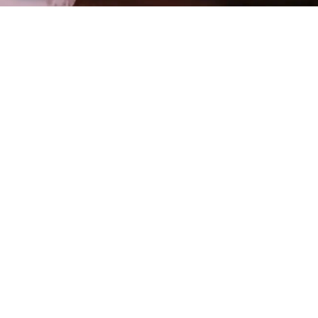
Come si usa
Principium Skin
Beauty?
1-2 compresse al
giorno
, con un po’
d’acqua, prima dei pasti.
Trova il punto vendita più
vicino a te