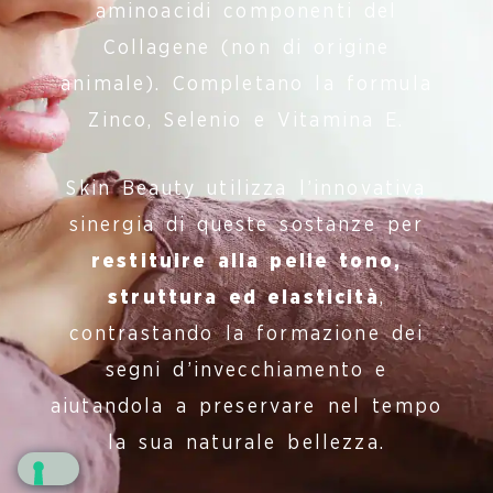
aminoacidi componenti del
Collagene (non di origine
animale). Completano la formula
Zinco, Selenio e Vitamina E.
Skin Beauty utilizza l’innovativa
sinergia di queste sostanze per
restituire alla pelle tono,
struttura ed elasticità
,
contrastando la formazione dei
segni d’invecchiamento e
aiutandola a preservare nel tempo
la sua naturale bellezza.