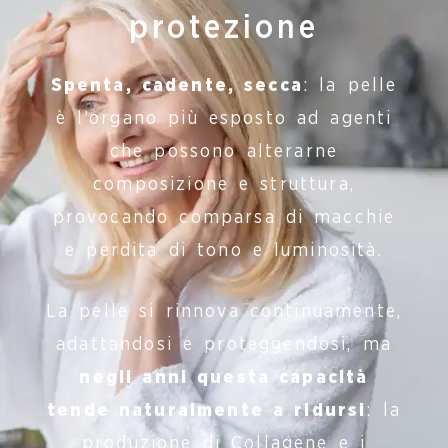
protezione
Spenta, cadente, secca
: la pelle
è l’organo più esposto ad agenti
che possono alterarne
composizione e struttura,
provocando comparsa di macchie
e perdita di tono e luminosità.
La pelle si rinnova continuamente,
adattandosi e proteggendosi, ma
negli anni questa capacità
tende naturalmente a ridursi
: la
produzione di Collagene e i