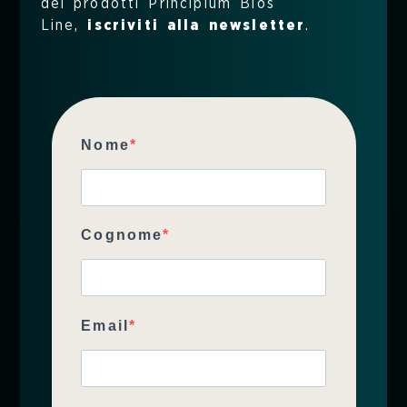
dei prodotti Principium Bios
che le uniche fonti sono
Line,
iscriviti alla newsletter
.
l’esposizione al sole e pochi cibi
prevalentemente di origine
animale.
Ci sono diversi motivi che
Nome
possono causare una
Vitamina D3
bassa
, tra cui:
abitudini sociali o
Cognome
condizioni climatiche che
impediscono o limitano
l’esposizione al sole
Email
particolari fasi della vita
come la gravidanza e la