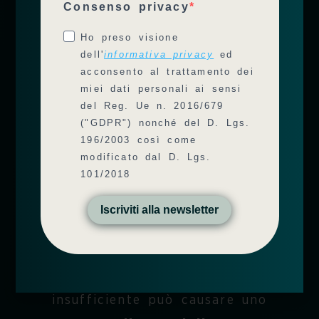
menopausa
Consenso privacy
dieta vegana o
Ho preso visione
vegetariana
dell'
informativa privacy
ed
acconsento al trattamento dei
miei dati personali ai sensi
del Reg. Ue n. 2016/679
("GDPR") nonché del D. Lgs.
196/2003 così come
modificato dal D. Lgs.
101/2018
Iscriviti alla newsletter
Una quantità di
Vitamina D3
insufficiente
può causare uno