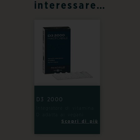
interessare…
D3 2000
Integratore di vitamina
D adatta ai vegani
Scopri di più