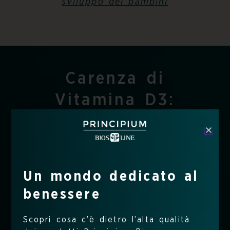
sviluppo dei bambini
Carenza di
Vitamina D3:
perché succede e
quali sono i
sintomi?
Un mondo dedicato al
benessere
I
casi di carenza di Vitamina D3
sono abbastanza frequenti dato
Scopri cosa c’è dietro l’alta qualità