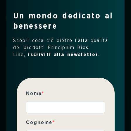
Quando irritabilità
e stress fanno sul
Un mondo dedicato al
serio: gli effetti
benessere
fisici e cognitivi a
Scopri cosa c’è dietro l’alta qualità
lungo termine
dei prodotti Principium Bios
Line,
iscriviti alla newsletter
.
Quindi, quando preoccuparsi?
Lo
stress è una situazione
fisiologica che fa parte della
Nome
quotidianità
. Se però le persone
vivono in un costante stato di
irritabilità e stress mentale,
Cognome
rendendolo parte del proprio