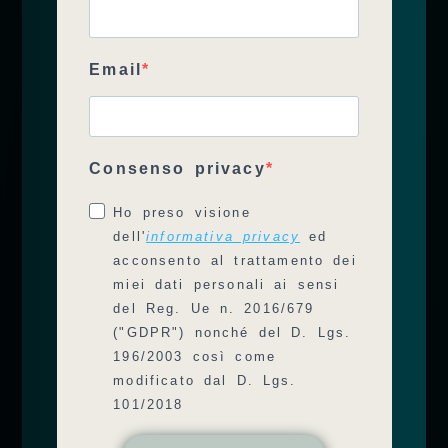
modo di essere e di fare, questo
può influenzare negativamente lo
Email
stato di benessere generale e
possono verificarsi:
Consenso privacy
sfoghi sulla pelle
, anche
Ho preso visione
detta “acne da stress”
dell'
informativa privacy
ed
vuoti di memoria, stati di
acconsento al trattamento dei
miei dati personali ai sensi
confusione e tensioni
del Reg. Ue n. 2016/679
localizzate
("GDPR") nonché del D. Lgs.
sbalzi di pressione
196/2003 così come
modificato dal D. Lgs.
101/2018
Irritabilità e stress sono quindi
dei campanelli d’allarme da non