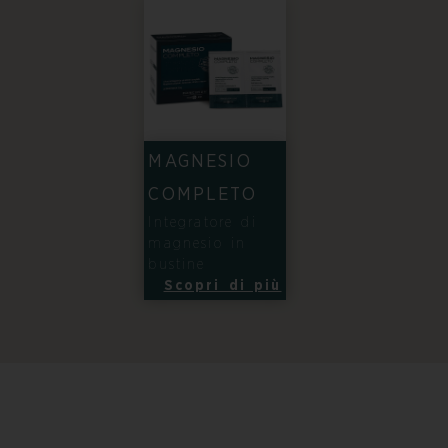
MAGNESIO
COMPLETO
Integratore di
magnesio in
bustine
Scopri di più