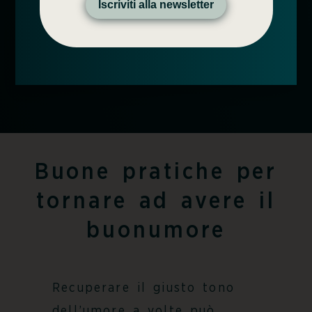
Iscriviti alla newsletter
sottovalutare
, poiché se non
arginati potrebbero Influenzare il
benessere generale dell’organismo.
Buone pratiche per
tornare ad avere il
buonumore
Recuperare il giusto tono
dell’umore a volte può